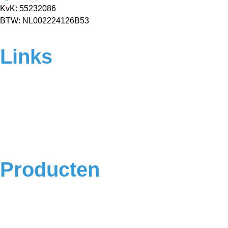
KvK: 55232086
BTW: NL002224126B53
Links
Home
Over ons
Contact
Veelgestelde vragen
Algemene voorwaarden
Privacyverklaring
Producten
Badkamermeubels
Vloeren
Douches
Toilet