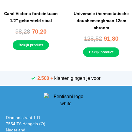
Caral Victoria fonteinkraan
Universele thermostatische
1/2” geborsteld staal
douchemengkraan 12cm
chroom
98,28
70,20
128,52
91,80
Bekijk product
Bekijk product
2.500 +
klanten gingen je voor
Diamantstraat 1-D
7554 TA Hengelo (O)
Nederland