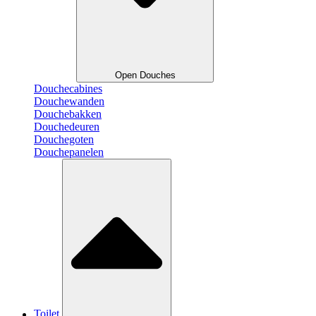
Open Douches
Douchecabines
Douchewanden
Douchebakken
Douchedeuren
Douchegoten
Douchepanelen
Toilet