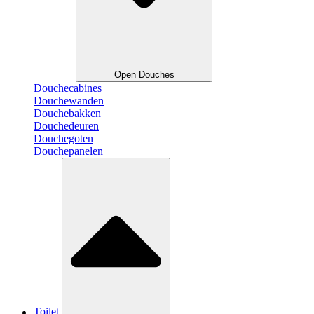
Open Douches
Douchecabines
Douchewanden
Douchebakken
Douchedeuren
Douchegoten
Douchepanelen
Toilet