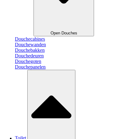
Open Douches
Douchecabines
Douchewanden
Douchebakken
Douchedeuren
Douchegoten
Douchepanelen
Toilet