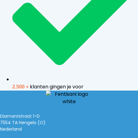
klanten gingen je voor
2.500 +
Diamantstraat 1-D
7554 TA Hengelo (O)
Nederland