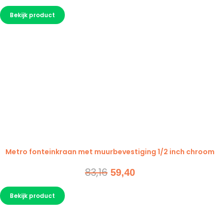
prijs
prijs
Bekijk product
was:
is:
83,16.
59,40.
Metro fonteinkraan met muurbevestiging 1/2 inch chroom
83,16
Oorspronkelijke
Huidige
59,40
prijs
prijs
Bekijk product
was:
is:
83,16.
59,40.