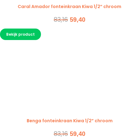
Caral Amador fonteinkraan Kiwa 1/2” chroom
83,16
Oorspronkelijke
Huidige
59,40
prijs
prijs
Bekijk product
was:
is:
83,16.
59,40.
Benga fonteinkraan Kiwa 1/2” chroom
83,16
Oorspronkelijke
Huidige
59,40