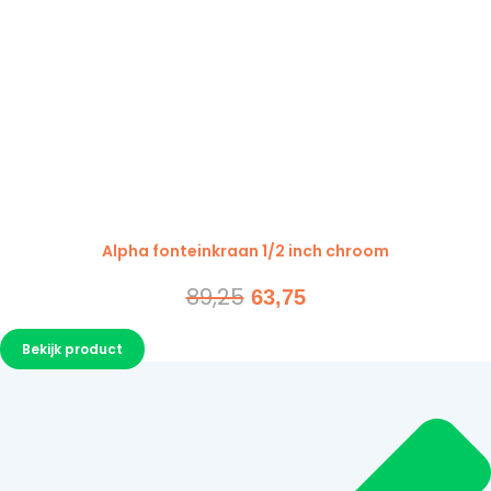
Alpha fonteinkraan 1/2 inch chroom
89,25
Oorspronkelijke
Huidige
63,75
prijs
prijs
Bekijk product
was:
is:
89,25.
63,75.