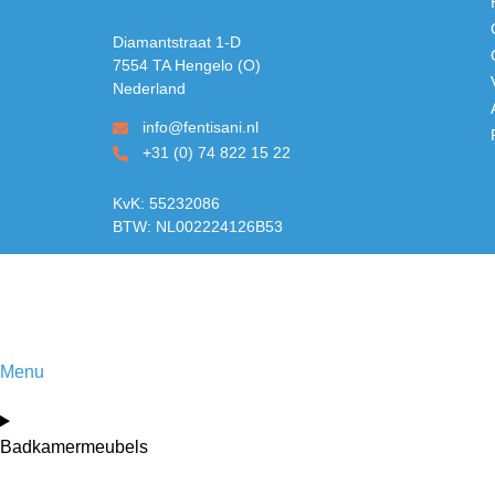
Diamantstraat 1-D
7554 TA Hengelo (O)
Nederland
info@fentisani.nl
+31 (0) 74 822 15 22
KvK: 55232086
BTW: NL002224126B53
Menu
Badkamermeubels