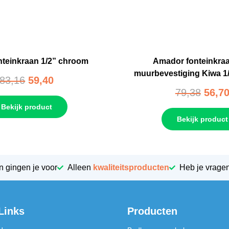
nteinkraan 1/2” chroom
Amador fonteinkra
muurbevestiging Kiwa 1
83,16
59,40
79,38
56,7
Bekijk product
Bekijk product
n gingen je voor
Alleen
kwaliteitsproducten
Heb je vrage
Links
Producten