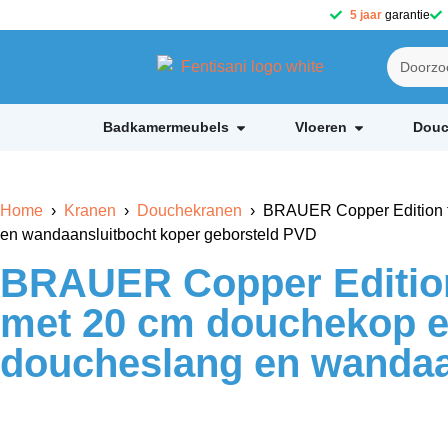
5 jaar
garantie
Badkamermeubels
Vloeren
Douc
Home
›
Kranen
›
Douchekranen
› BRAUER Copper Edition t
en wandaansluitbocht koper geborsteld PVD
BRAUER Copper Edition
met 20 cm douchekop e
doucheslang en wandaa