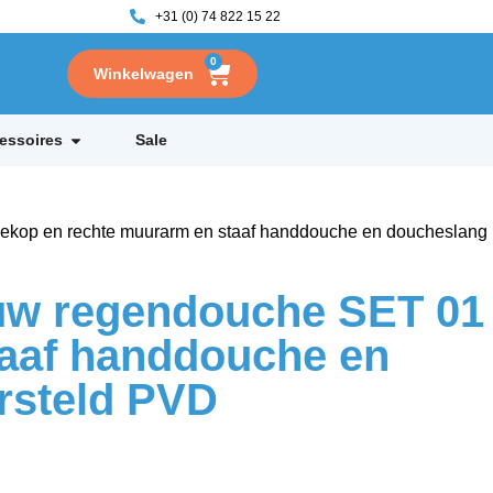
+31 (0) 74 822 15 22
0
essoires
Sale
kop en rechte muurarm en staaf handdouche en doucheslang
uw regendouche SET 01
aaf handdouche en
rsteld PVD