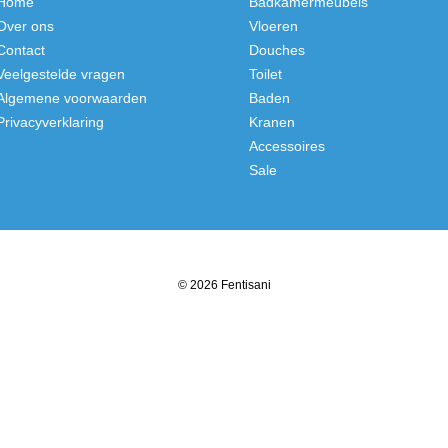
Home
Badkamermeubels
Over ons
Vloeren
Contact
Douches
Veelgestelde vragen
Toilet
Algemene voorwaarden
Baden
Privacyverklaring
Kranen
Accessoires
Sale
© 2026 Fentisani