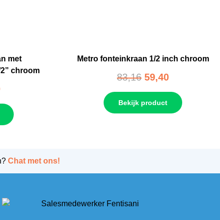
an met
Metro fonteinkraan 1/2 inch chroom
/2” chroom
83,16
59,40
0
Bekijk product
n?
Chat met ons!