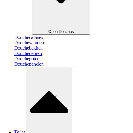
Open Douches
Douchecabines
Douchewanden
Douchebakken
Douchedeuren
Douchegoten
Douchepanelen
Toilet