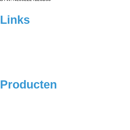
Links
Home
Over ons
Contact
Veelgestelde vragen
Algemene voorwaarden
Privacyverklaring
Producten
Badkamermeubels
Vloeren
Douches
Toilet
Baden
Kranen