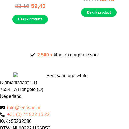
83,16
59,40
Bekijk product
Bekijk product
2.500 +
klanten gingen je voor
Diamantstraat 1-D
7554 TA Hengelo (O)
Nederland
info@fentisani.nl
+31 (0) 74 822 15 22
KvK: 55232086
BTW: NL002224126B53