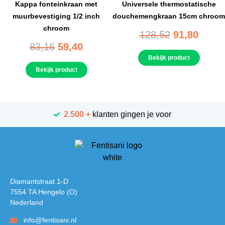
Kappa fonteinkraan met
Universele thermostatische
muurbevestiging 1/2 inch
douchemengkraan 15cm chroom
chroom
128,52
91,80
83,16
59,40
Bekijk product
Bekijk product
2.500 +
klanten gingen je voor
Diamantstraat 1-D
7554 TA Hengelo (O)
Nederland
info@fentisani.nl