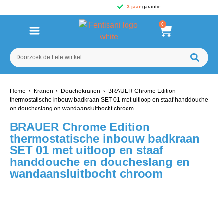
3 jaar
garantie
0
Home
›
Kranen
›
Douchekranen
› BRAUER Chrome Edition
thermostatische inbouw badkraan SET 01 met uitloop en staaf handdouche
en doucheslang en wandaansluitbocht chroom
BRAUER Chrome Edition
thermostatische inbouw badkraan
SET 01 met uitloop en staaf
handdouche en doucheslang en
wandaansluitbocht chroom