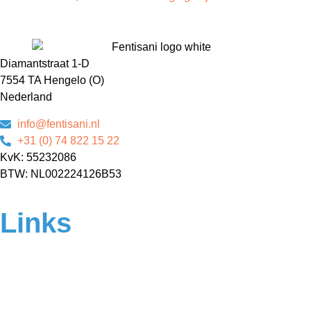
Diamantstraat 1-D
7554 TA Hengelo (O)
Nederland
info@fentisani.nl
+31 (0) 74 822 15 22
KvK: 55232086
BTW: NL002224126B53
Links
Home
Over ons
Contact
Veelgestelde vragen