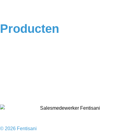
Algemene voorwaarden
Privacyverklaring
Producten
Badkamermeubels
Vloeren
Douches
Toilet
Baden
Kranen
Accessoires
Sale
© 2026 Fentisani