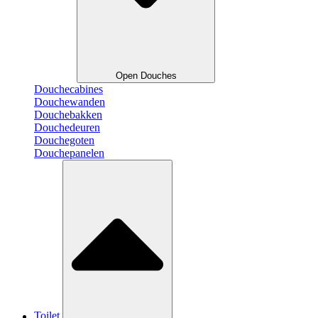
Open Douches
Douchecabines
Douchewanden
Douchebakken
Douchedeuren
Douchegoten
Douchepanelen
Toilet