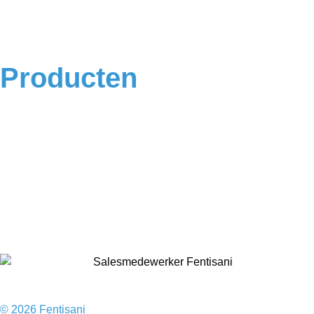
Algemene voorwaarden
Privacyverklaring
Producten
Badkamermeubels
Vloeren
Douches
Toilet
Baden
Kranen
Accessoires
Sale
© 2026 Fentisani