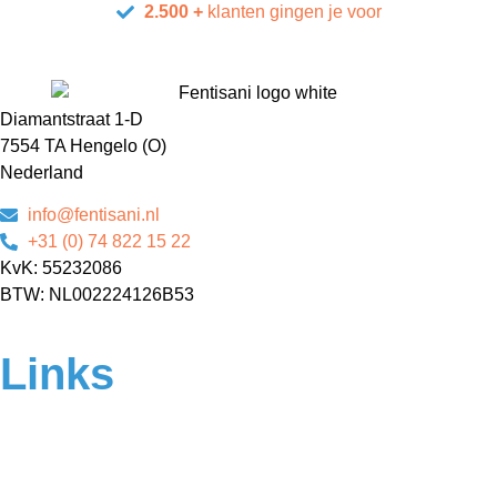
2.500 +
klanten gingen je voor
Diamantstraat 1-D
7554 TA Hengelo (O)
Nederland
info@fentisani.nl
+31 (0) 74 822 15 22
KvK: 55232086
BTW: NL002224126B53
Links
Home
Over ons
Contact
Veelgestelde vragen