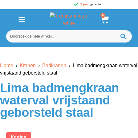
3 jaar
garantie
0
Home
›
Kranen
›
Badkranen
› Lima badmengkraan waterval
vrijstaand geborsteld staal
Lima badmengkraan
waterval vrijstaand
geborsteld staal
Korting