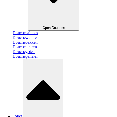
Open Douches
Douchecabines
Douchewanden
Douchebakken
Douchedeuren
Douchegoten
Douchepanelen
Toilet