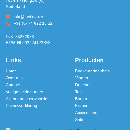
7554 TA Hengelo (O)
Nederland
info@fentisani.nl
+31 (0) 74 822 15 22
KvK: 55232086
BTW: NL002224126B53
Links
Producten
Home
Badkamermeubels
Over ons
Vloeren
Contact
Douches
Veelgestelde vragen
Toilet
Algemene voorwaarden
Baden
Privacyverklaring
Kranen
Accessoires
Sale