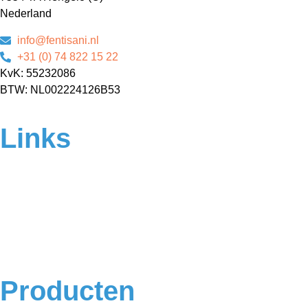
Nederland
info@fentisani.nl
+31 (0) 74 822 15 22
KvK: 55232086
BTW: NL002224126B53
Links
Home
Over ons
Contact
Veelgestelde vragen
Algemene voorwaarden
Privacyverklaring
Producten