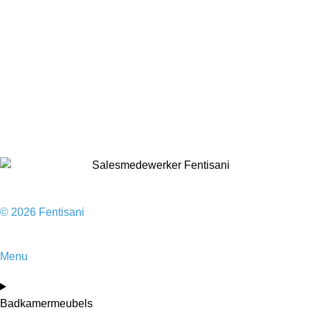
Badkamermeubels
Vloeren
Douches
Toilet
Baden
Kranen
Accessoires
Sale
© 2026 Fentisani
Menu
Badkamermeubels