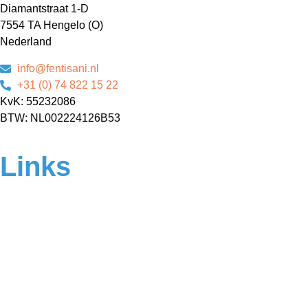
Diamantstraat 1-D
7554 TA Hengelo (O)
Nederland
info@fentisani.nl
+31 (0) 74 822 15 22
KvK: 55232086
BTW: NL002224126B53
Links
Home
Over ons
Contact
Veelgestelde vragen
Algemene voorwaarden
Privacyverklaring