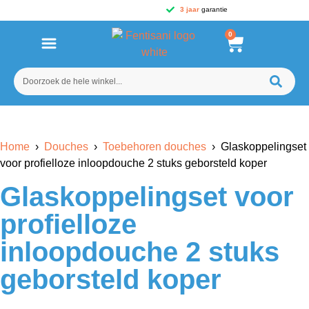
3 jaar
garantie
0
Home
›
Douches
›
Toebehoren douches
› Glaskoppelingset
voor profielloze inloopdouche 2 stuks geborsteld koper
Glaskoppelingset voor
profielloze
inloopdouche 2 stuks
geborsteld koper