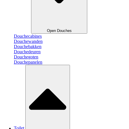
Open Douches
Douchecabines
Douchewanden
Douchebakken
Douchedeuren
Douchegoten
Douchepanelen
Toilet