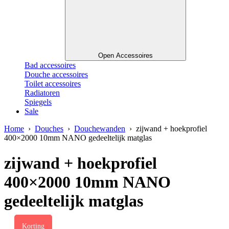
Open Accessoires
Bad accessoires
Douche accessoires
Toilet accessoires
Radiatoren
Spiegels
Sale
Home
›
Douches
›
Douchewanden
› zijwand + hoekprofiel
400×2000 10mm NANO gedeeltelijk matglas
zijwand + hoekprofiel
400×2000 10mm NANO
gedeeltelijk matglas
Korting