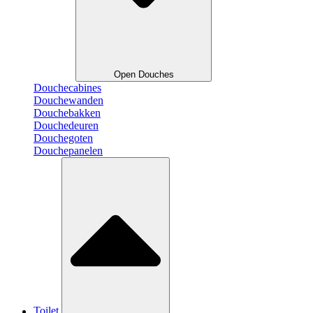
Open Douches
Douchecabines
Douchewanden
Douchebakken
Douchedeuren
Douchegoten
Douchepanelen
Toilet