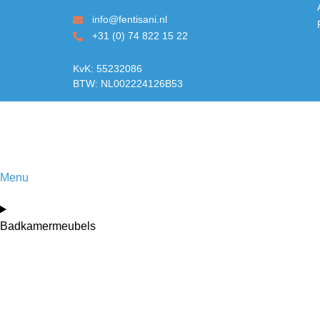
info@fentisani.nl
+31 (0) 74 822 15 22
KvK: 55232086
BTW: NL002224126B53
Menu
Badkamermeubels