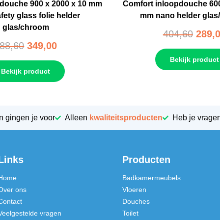
opdouche 900 x 2000 x 10 mm
Comfort inloopdouche 600
fety glass folie helder
mm nano helder glas
glas/chroom
404,60
289,
88,60
349,00
Bekijk product
Bekijk product
n gingen je voor
Alleen
kwaliteitsproducten
Heb je vrage
Links
Producten
Home
Badkamermeubels
Over ons
Vloeren
Contact
Douches
Veelgestelde vragen
Toilet