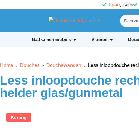
5 jaar
garantie
Badkamermeubels
Vloeren
Douc
Home
›
Douches
›
Douchewanden
› Less inloopdouche rech
Less inloopdouche rech
helder glas/gunmetal
Korting