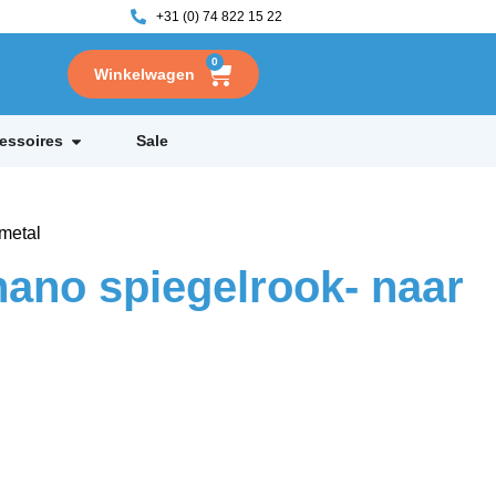
+31 (0) 74 822 15 22
0
essoires
Sale
metal
nano spiegelrook- naar