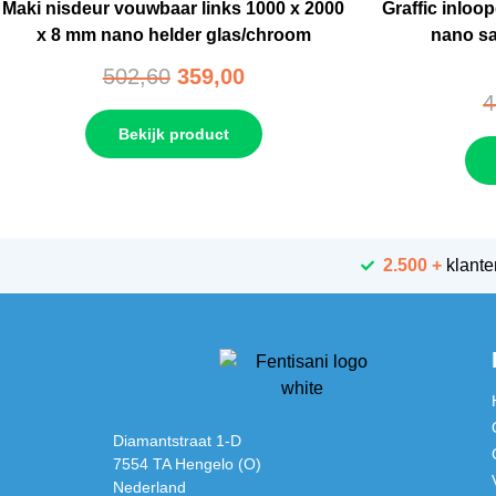
Maki nisdeur vouwbaar links 1000 x 2000
Graffic inlo
x 8 mm nano helder glas/chroom
nano sa
502,60
359,00
4
Bekijk product
2.500 +
klante
Diamantstraat 1-D
7554 TA Hengelo (O)
Nederland