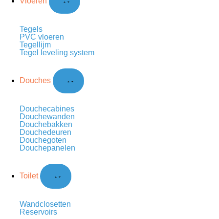
Vloeren
Tegels
PVC vloeren
Tegellijm
Tegel leveling system
Douches
Douchecabines
Douchewanden
Douchebakken
Douchedeuren
Douchegoten
Douchepanelen
Toilet
Wandclosetten
Reservoirs