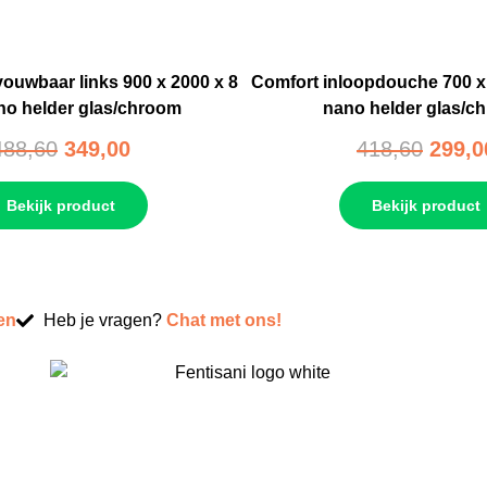
vouwbaar links 900 x 2000 x 8
Comfort inloopdouche 700 x
o helder glas/chroom
nano helder glas/c
488,60
349,00
418,60
299,0
Bekijk product
Bekijk product
en
Heb je vragen?
Chat met ons!