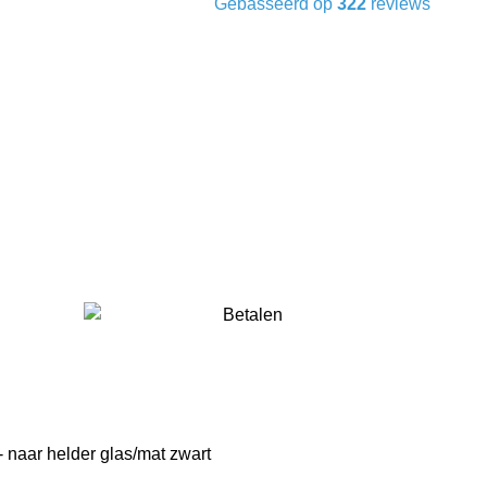
Gebasseerd op
322
reviews
 naar helder glas/mat zwart