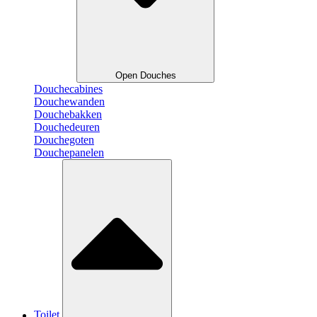
Open Douches
Douchecabines
Douchewanden
Douchebakken
Douchedeuren
Douchegoten
Douchepanelen
Toilet