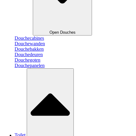
Open Douches
Douchecabines
Douchewanden
Douchebakken
Douchedeuren
Douchegoten
Douchepanelen
Toilet