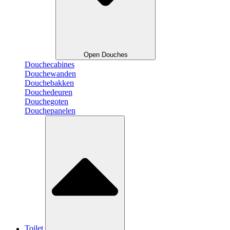
Open Douches
Douchecabines
Douchewanden
Douchebakken
Douchedeuren
Douchegoten
Douchepanelen
Toilet