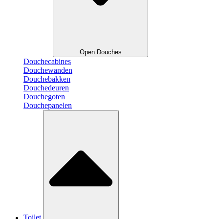
Open Douches
Douchecabines
Douchewanden
Douchebakken
Douchedeuren
Douchegoten
Douchepanelen
Toilet