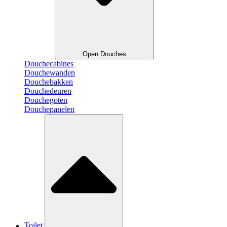
Open Douches
Douchecabines
Douchewanden
Douchebakken
Douchedeuren
Douchegoten
Douchepanelen
Toilet