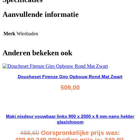
Aanvullende informatie
Merk
Wiesbaden
Anderen bekeken ook
Doucheset Firenze Giro Opbouw Rond Mat Zwart
509,00
Bekijk product
Maki nisdeur vouwbaar links 900 x 2000 x 8 mm nano helder
glas/chroom
488,60
Oorspronkelijke prijs was:
488,60.
349,00
Huidige prijs is: 349,00.