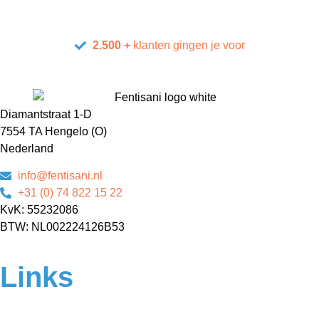
2.500 +
klanten gingen je voor
Diamantstraat 1-D
7554 TA Hengelo (O)
Nederland
info@fentisani.nl
+31 (0) 74 822 15 22
KvK: 55232086
BTW: NL002224126B53
Links
Home
Over ons