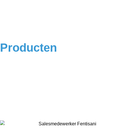
Contact
Veelgestelde vragen
Algemene voorwaarden
Privacyverklaring
Producten
Badkamermeubels
Vloeren
Douches
Toilet
Baden
Kranen
Accessoires
Sale