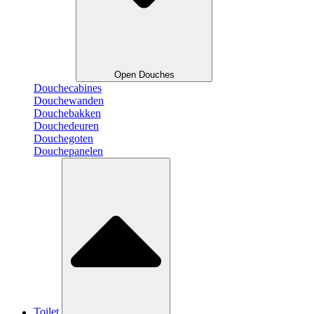
Open Douches
Douchecabines
Douchewanden
Douchebakken
Douchedeuren
Douchegoten
Douchepanelen
Toilet