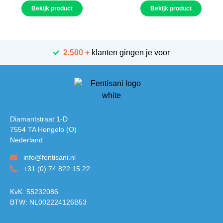
Bekijk product
Bekijk product
2.500 +
klanten gingen je voor
Diamantstraat 1-D
7554 TA Hengelo (O)
Nederland
info@fentisani.nl
+31 (0) 74 822 15 22
KvK: 55232086
BTW: NL002224126B53