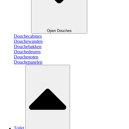
Open Douches
Douchecabines
Douchewanden
Douchebakken
Douchedeuren
Douchegoten
Douchepanelen
Toilet