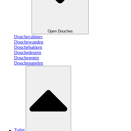
Open Douches
Douchecabines
Douchewanden
Douchebakken
Douchedeuren
Douchegoten
Douchepanelen
Toilet