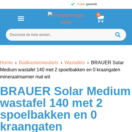
3 jaar
garantie
0
Home
›
Badkamermeubels
›
Wastafels
› BRAUER Solar
Medium wastafel 140 met 2 spoelbakken en 0 kraangaten
mineraalmarmer mat wit
BRAUER Solar Medium
wastafel 140 met 2
spoelbakken en 0
kraangaten