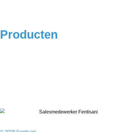
Algemene voorwaarden
Privacyverklaring
Producten
Badkamermeubels
Vloeren
Douches
Toilet
Baden
Kranen
Accessoires
Sale
© 2026 Fentisani