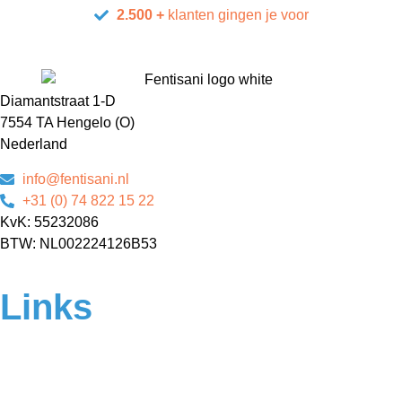
2.500 +
klanten gingen je voor
Diamantstraat 1-D
7554 TA Hengelo (O)
Nederland
info@fentisani.nl
+31 (0) 74 822 15 22
KvK: 55232086
BTW: NL002224126B53
Links
Home
Over ons
Contact
Veelgestelde vragen