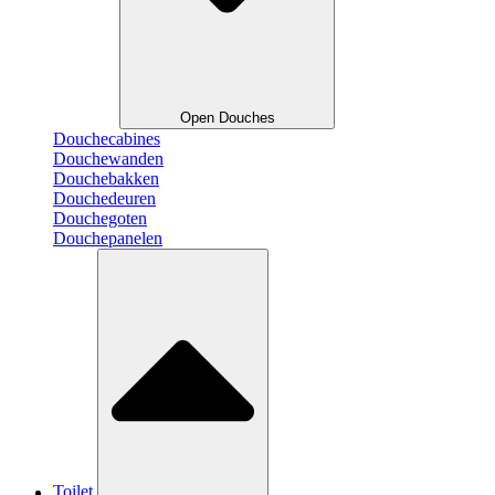
Open Douches
Douchecabines
Douchewanden
Douchebakken
Douchedeuren
Douchegoten
Douchepanelen
Toilet