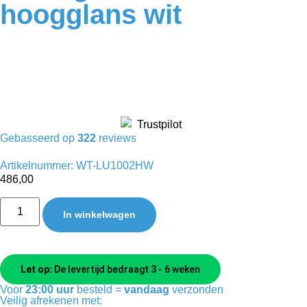
hoogglans wit
Gebasseerd op
322
reviews
Artikelnummer: WT-LU1002HW
486,00
In winkelwagen
Let op:
De levertijd bedraagt 3 - 6 weken
Voor
23:00 uur
besteld =
vandaag
verzonden
Veilig afrekenen met: