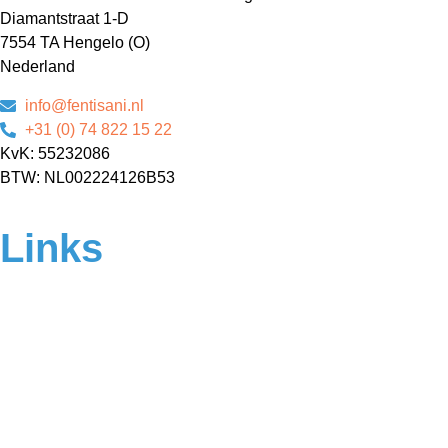
Diamantstraat 1-D
7554 TA Hengelo (O)
Nederland
info@fentisani.nl
+31 (0) 74 822 15 22
KvK: 55232086
BTW: NL002224126B53
Links
Home
Over ons
Contact
Veelgestelde vragen
Algemene voorwaarden
Privacyverklaring