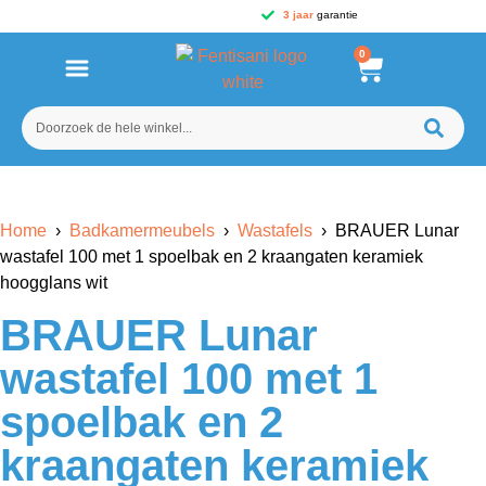
3 jaar
garantie
0
Home
›
Badkamermeubels
›
Wastafels
› BRAUER Lunar
wastafel 100 met 1 spoelbak en 2 kraangaten keramiek
hoogglans wit
BRAUER Lunar
wastafel 100 met 1
spoelbak en 2
kraangaten keramiek