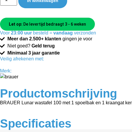
In winkelwagen
Let op:
De levertijd bedraagt 3 - 6 weken
Voor
23:00 uur
besteld =
vandaag
verzonden
Meer dan 2.500+ klanten
gingen je voor
Niet goed?
Geld terug
Minimaal 3 jaar garantie
Veilig afrekenen met:
Merk:
Productomschrijving
BRAUER Lunar wastafel 100 met 1 spoelbak en 1 kraangat ker
Specificaties