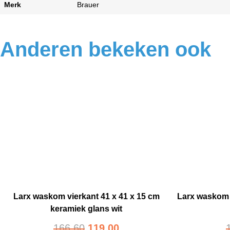
Merk
Brauer
Anderen bekeken ook
Larx waskom vierkant 41 x 41 x 15 cm
Larx waskom 
keramiek glans wit
166,60
119,00