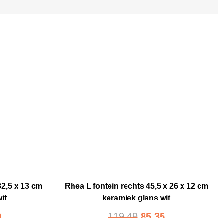
32,5 x 13 cm
Rhea L fontein rechts 45,5 x 26 x 12 cm
it
keramiek glans wit
9
119,49
85,35