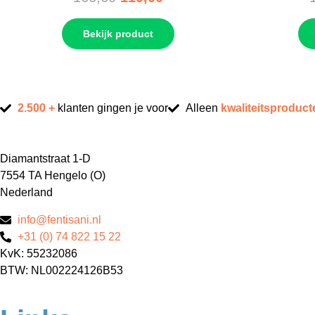
Bekijk product
2.500 +
klanten gingen je voor
Alleen
kwaliteitsproduct
Diamantstraat 1-D
7554 TA Hengelo (O)
Nederland
info@fentisani.nl
+31 (0) 74 822 15 22
KvK: 55232086
BTW: NL002224126B53