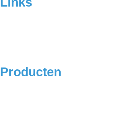
Links
Home
Over ons
Contact
Veelgestelde vragen
Algemene voorwaarden
Privacyverklaring
Producten
Badkamermeubels
Vloeren
Douches
Toilet
Baden
Kranen
Accessoires
Sale