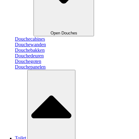
Open Douches
Douchecabines
Douchewanden
Douchebakken
Douchedeuren
Douchegoten
Douchepanelen
Toilet