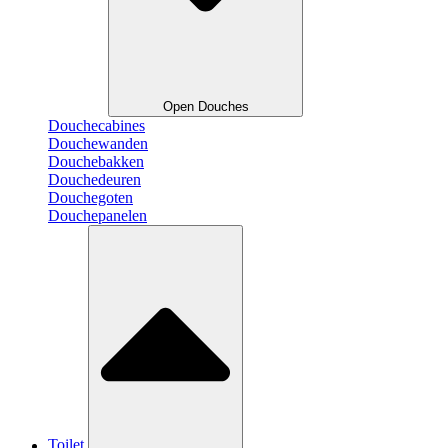
Open Douches
Douchecabines
Douchewanden
Douchebakken
Douchedeuren
Douchegoten
Douchepanelen
Toilet