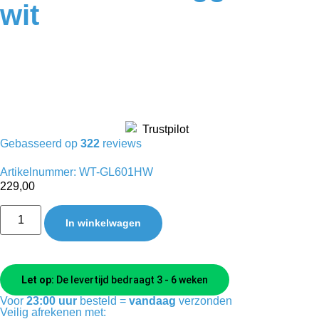
wit
Gebasseerd op
322
reviews
Artikelnummer: WT-GL601HW
229,00
In winkelwagen
Let op:
De levertijd bedraagt 3 - 6 weken
Voor
23:00 uur
besteld =
vandaag
verzonden
Veilig afrekenen met: