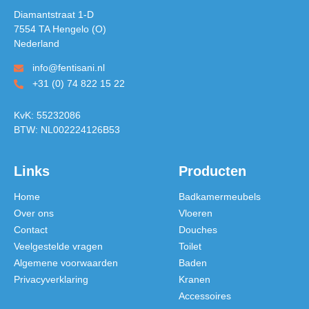
Diamantstraat 1-D
7554 TA Hengelo (O)
Nederland
info@fentisani.nl
+31 (0) 74 822 15 22
KvK: 55232086
BTW: NL002224126B53
Links
Producten
Home
Badkamermeubels
Over ons
Vloeren
Contact
Douches
Veelgestelde vragen
Toilet
Algemene voorwaarden
Baden
Privacyverklaring
Kranen
Accessoires