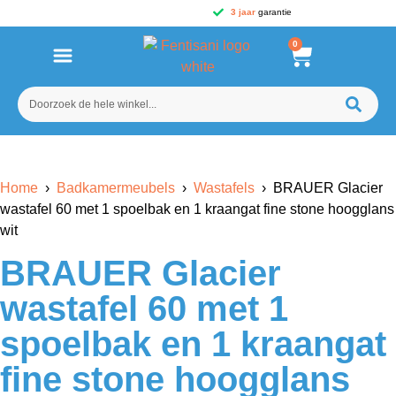
3 jaar
garantie
0
Home
›
Badkamermeubels
›
Wastafels
› BRAUER Glacier
wastafel 60 met 1 spoelbak en 1 kraangat fine stone hoogglans
wit
BRAUER Glacier
wastafel 60 met 1
spoelbak en 1 kraangat
fine stone hoogglans