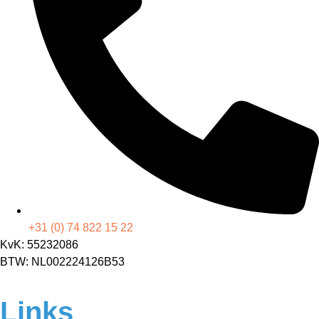
+31 (0) 74 822 15 22
KvK: 55232086
BTW: NL002224126B53
Links