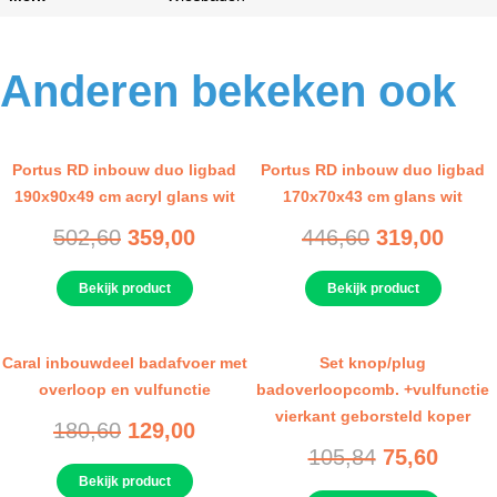
Anderen bekeken ook
Portus RD inbouw duo ligbad
Portus RD inbouw duo ligbad
190x90x49 cm acryl glans wit
170x70x43 cm glans wit
502,60
359,00
446,60
319,00
Bekijk product
Bekijk product
Caral inbouwdeel badafvoer met
Set knop/plug
overloop en vulfunctie
badoverloopcomb. +vulfunctie
vierkant geborsteld koper
180,60
129,00
105,84
75,60
Bekijk product