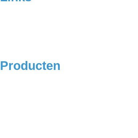
Home
Over ons
Contact
Veelgestelde vragen
Algemene voorwaarden
Privacyverklaring
Producten
Badkamermeubels
Vloeren
Douches
Toilet
Baden
Kranen
Accessoires
Sale