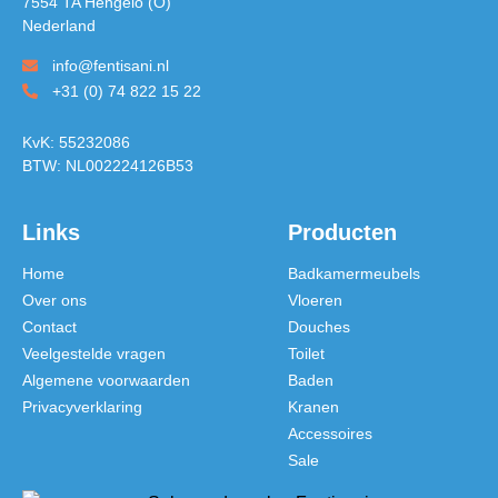
7554 TA Hengelo (O)
Nederland
info@fentisani.nl
+31 (0) 74 822 15 22
KvK: 55232086
BTW: NL002224126B53
Links
Producten
Home
Badkamermeubels
Over ons
Vloeren
Contact
Douches
Veelgestelde vragen
Toilet
Algemene voorwaarden
Baden
Privacyverklaring
Kranen
Accessoires
Sale