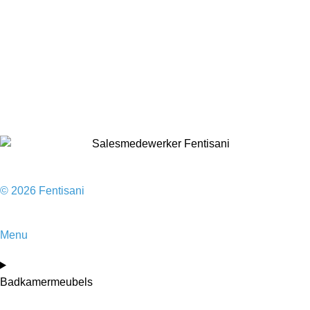
Vloeren
Douches
Toilet
Baden
Kranen
Accessoires
Sale
© 2026 Fentisani
Menu
Badkamermeubels