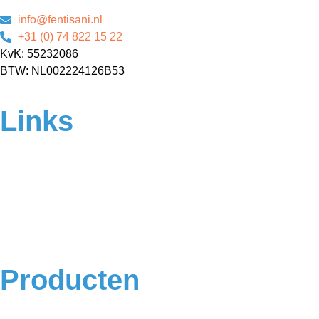
info@fentisani.nl
+31 (0) 74 822 15 22
KvK: 55232086
BTW: NL002224126B53
Links
Home
Over ons
Contact
Veelgestelde vragen
Algemene voorwaarden
Privacyverklaring
Producten
Badkamermeubels