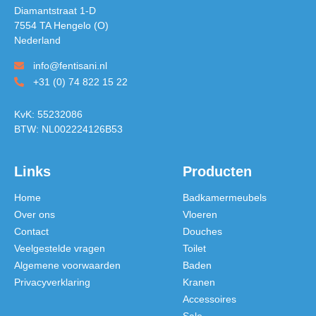
Diamantstraat 1-D
7554 TA Hengelo (O)
Nederland
info@fentisani.nl
+31 (0) 74 822 15 22
KvK: 55232086
BTW: NL002224126B53
Links
Producten
Home
Badkamermeubels
Over ons
Vloeren
Contact
Douches
Veelgestelde vragen
Toilet
Algemene voorwaarden
Baden
Privacyverklaring
Kranen
Accessoires