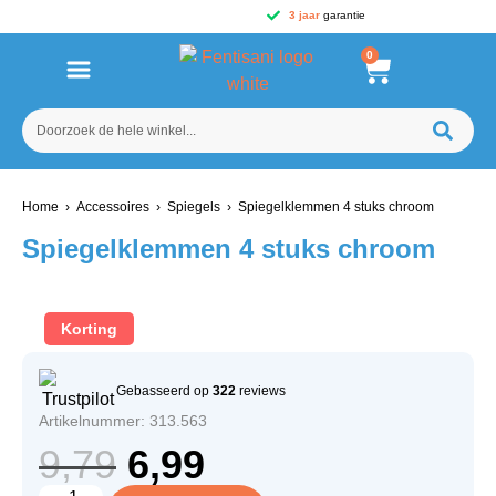
3 jaar
garantie
0
Home
›
Accessoires
›
Spiegels
› Spiegelklemmen 4 stuks chroom
Spiegelklemmen 4 stuks chroom
Korting
Gebasseerd op
322
reviews
Artikelnummer: 313.563
9,79
6,99