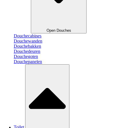
Open Douches
Douchecabines
Douchewanden
Douchebakken
Douchedeuren
Douchegoten
Douchepanelen
Toilet