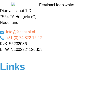
Diamantstraat 1-D
7554 TA Hengelo (O)
Nederland
info@fentisani.nl
+31 (0) 74 822 15 22
KvK: 55232086
BTW: NL002224126B53
Links
Home
Over ons
Contact
Veelgestelde vragen
Algemene voorwaarden
Privacyverklaring