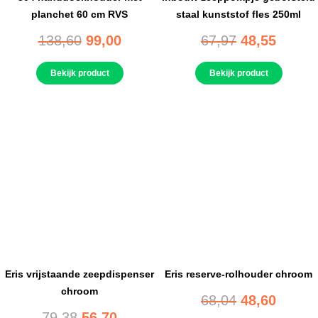
planchet 60 cm RVS
staal kunststof fles 250ml
138,60
99,00
67,97
48,55
Bekijk product
Bekijk product
Eris vrijstaande zeepdispenser
Eris reserve-rolhouder chroom
chroom
68,04
48,60
79,38
56,70