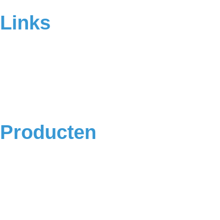
Links
Home
Over ons
Contact
Veelgestelde vragen
Algemene voorwaarden
Privacyverklaring
Producten
Badkamermeubels
Vloeren
Douches
Toilet
Baden
Kranen
Accessoires