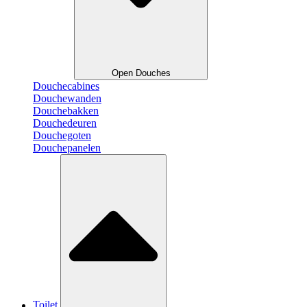
Open Douches
Douchecabines
Douchewanden
Douchebakken
Douchedeuren
Douchegoten
Douchepanelen
Toilet