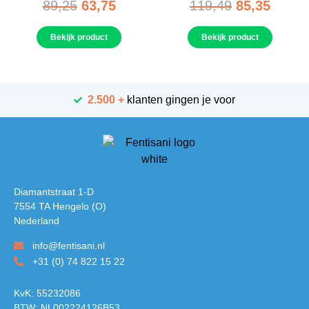
89,25
63,75
119,49
85,35
Bekijk product
Bekijk product
2.500 +
klanten gingen je voor
Diamantstraat 1-D
7554 TA Hengelo (O)
Nederland
info@fentisani.nl
+31 (0) 74 822 15 22
KvK: 55232086
BTW: NL002224126B53