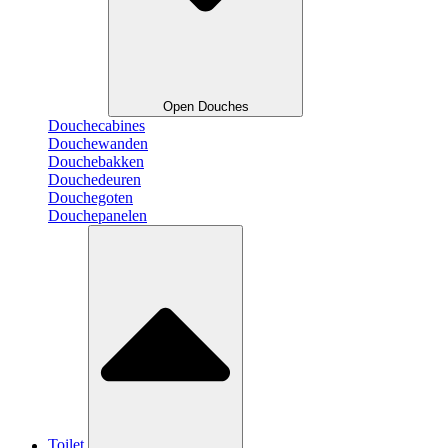
Open Douches
Douchecabines
Douchewanden
Douchebakken
Douchedeuren
Douchegoten
Douchepanelen
Toilet