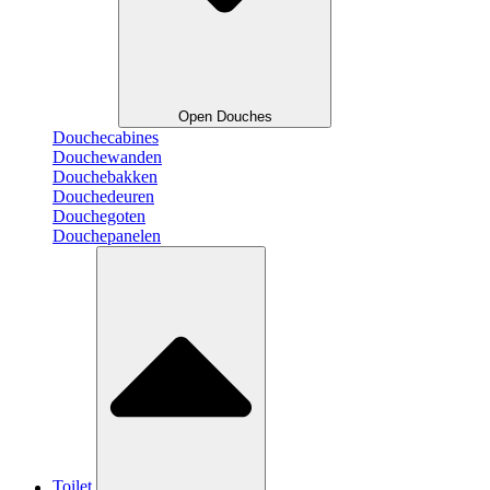
Open Douches
Douchecabines
Douchewanden
Douchebakken
Douchedeuren
Douchegoten
Douchepanelen
Toilet