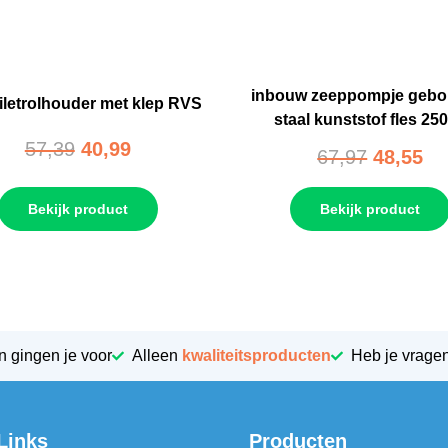
inbouw zeeppompje gebor
iletrolhouder met klep RVS
staal kunststof fles 25
57,39
40,99
67,97
48,55
Bekijk product
Bekijk product
n gingen je voor
Alleen
kwaliteitsproducten
Heb je vrage
Links
Producten