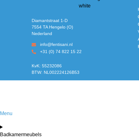
Diamantstraat 1-D
7554 TA Hengelo (O)
Nederland
info@fentisani.nl
+31 (0) 74 822 15 22
KvK: 55232086
BTW: NL002224126B53
Menu
Badkamermeubels