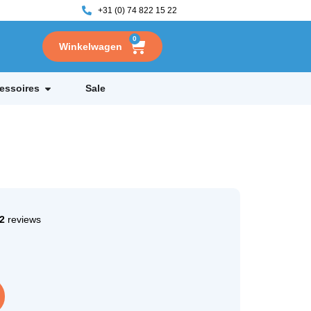
+31 (0) 74 822 15 22
0
essoires
Sale
2
reviews