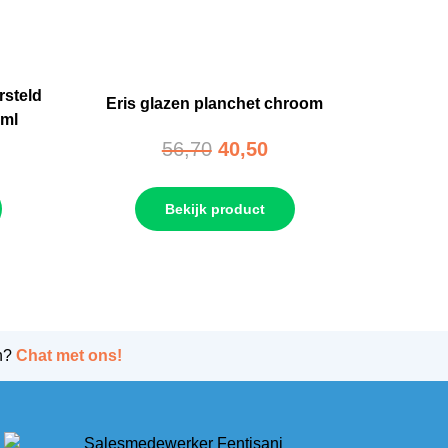
steld
Eris glazen planchet chroom
0ml
56,70
40,50
Bekijk product
n?
Chat met ons!