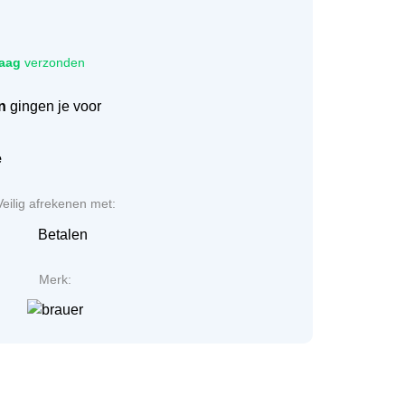
aag
verzonden
n
gingen je voor
e
Veilig afrekenen met:
Merk: